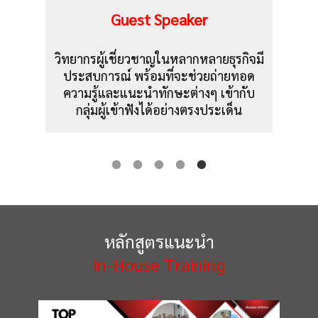
Virtual Online Learning
จมี
ตอบโจทย์การเรียนรู้ด้วยระบบออนไลน์
อด
สำหรับสร้างรากฐาน และรองรับการ
เน
ับ
เติบโตแบบก้าวกระโดดทางธุรกิจ
ค
ก
หลักสูตรแนะนำ
In-House Training