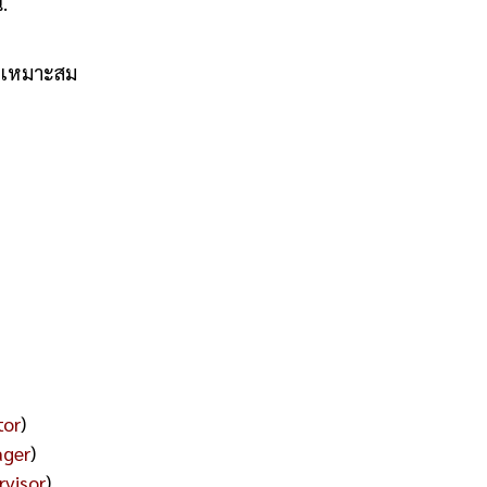
.
ามเหมาะสม
tor
)
ager
)
rvisor
)