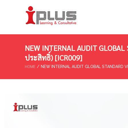
NEW INTERNAL AUDIT GLOBAL ST
ประสิทธิ์) [ICR009]
HOME
NEW INTERNAL AUDIT GLOBAL STANDARD VERSIO