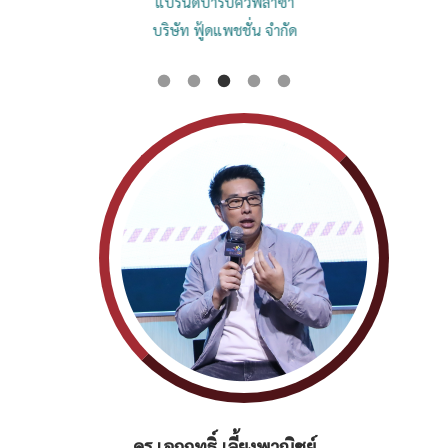
แบรนด์บาร์บีคิวพลาซ่า
บริษัท ฟู้ดแพชชั่น จำกัด
์
ดร.ศุภธิดา พรหมพยัคฆ์