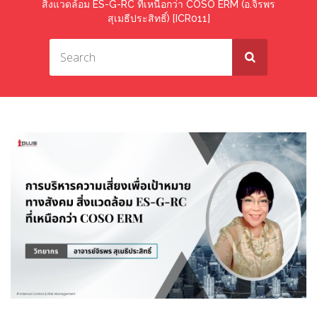
สิ่งแวดล้อม ES-G-RC ที่เหนือกว่า COSO ERM (อ.จิรพร
สุเมธีประสิทธิ์) [ICR011]