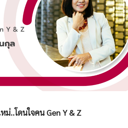
คใหม่..โดนใจคน
Gen Y & Z