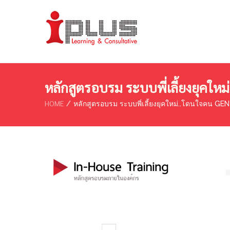
หลักสูตรอบรม ระบบพี่เลี้ยงยุคให
HOME
หลักสูตรอบรม ระบบพี่เลี้ยงยุคใหม่..โดนใจคน GEN