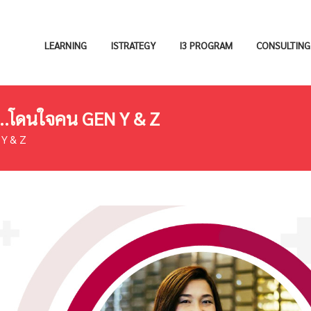
LEARNING
ISTRATEGY
I3 PROGRAM
CONSULTING
ม่..โดนใจคน GEN Y & Z
 Y & Z