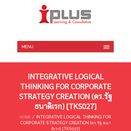
MENU
INTEGRATIVE LOGICAL
THINKING FOR CORPORATE
STRATEGY CREATION (ดร.รัฐ
ธนาดิเรก) [ฺTKS027]
HOME
INTEGRATIVE LOGICAL THINKING FOR
CORPORATE STRATEGY CREATION (ดร.รัฐ ธนา
ดิเรก) [ฺTKS027]