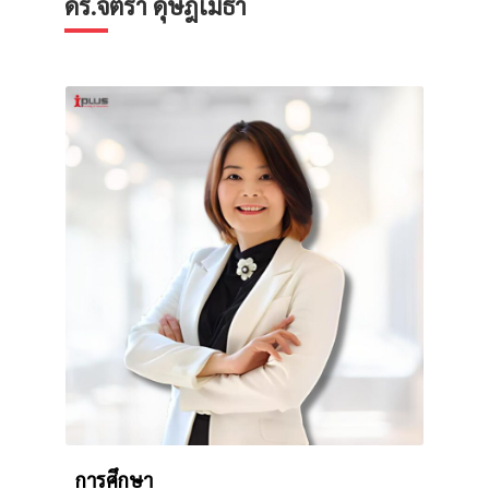
ดร.จิตรา ดุษฎีเมธา
การศึกษา