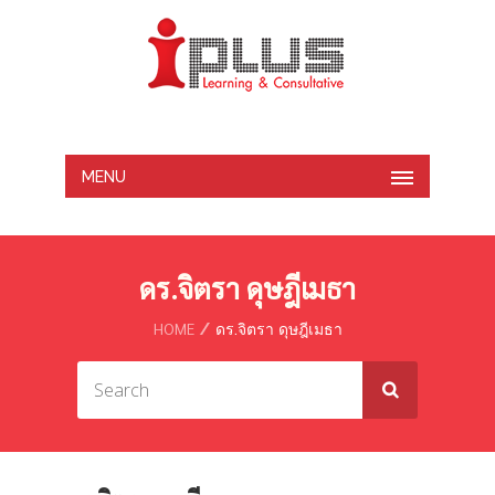
MENU
ดร.จิตรา ดุษฎีเมธา
HOME
ดร.จิตรา ดุษฎีเมธา