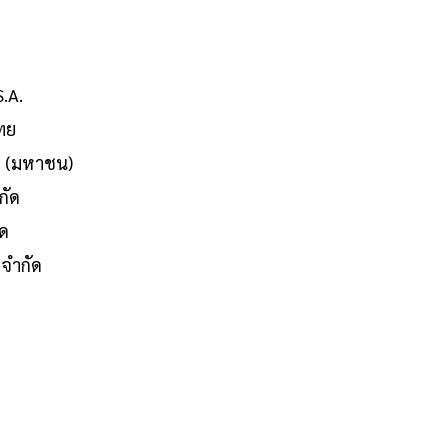
.A.
ทย
ด (มหาชน)
กัด
ัด
 จำกัด