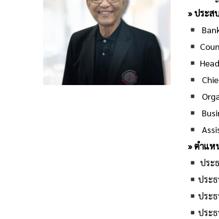
»
ประสบ
Banki
Couns
Head
Chief
Organ
Busin
Assis
»
ตำแหน่
ประธา
ประธา
ประธา
ประธา