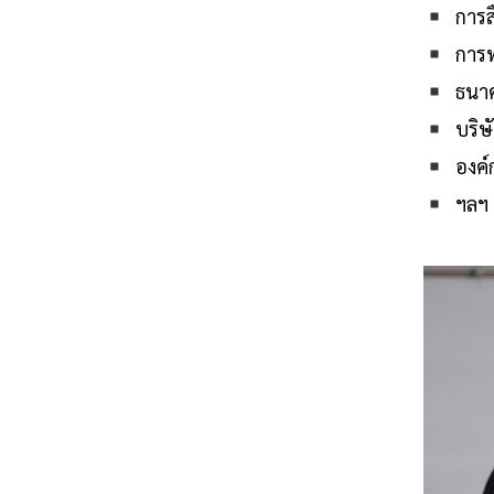
การส
การท
ธนาค
บริษั
องค์ก
ฯลฯ