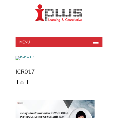
MENU
ICR017
|
|