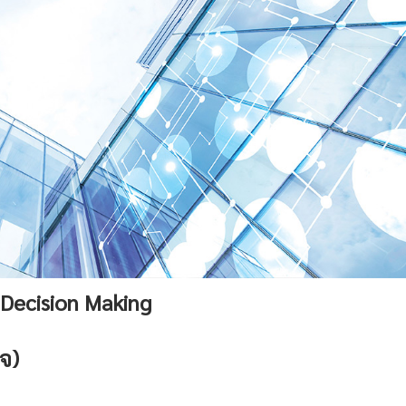
 Decision Making
จ)