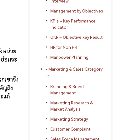
Interview
Management by Objectives
KPIs – Key Performance
Indicator
OKR – Objective key Result
HR for Non HR
ังหน่วย
Manpower Planning
 ย่อมจะ
• Marketing & Sales Category
→
วกเขาจึง
Branding & Brand
ญสิ่ง
Management
ะแก้
Marketing Research &
Market Analysis
Marketing Strategy
Customer Complaint
Sales Force Management