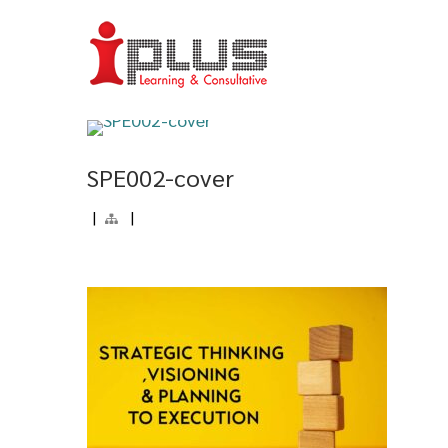
SPE002-cover
|
|