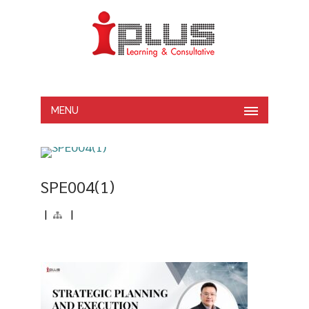
MENU
SPE004(1)
|
|