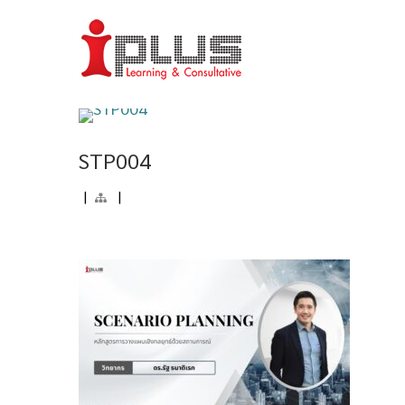
STP004
|
|