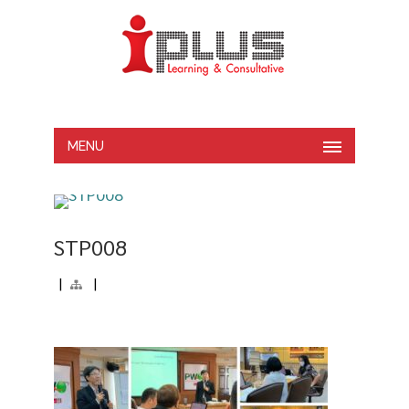
MENU
STP008
|
|