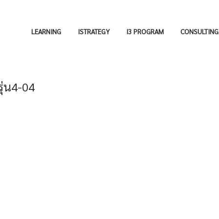
LEARNING
ISTRATEGY
I3 PROGRAM
CONSULTING
ุ่น4-04