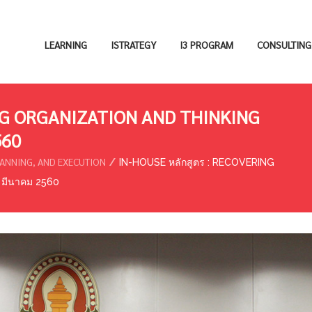
LEARNING
ISTRATEGY
I3 PROGRAM
CONSULTING
ING ORGANIZATION AND THINKING
560
LANNING, AND EXECUTION
IN-HOUSE หลักสูตร : RECOVERING
 มีนาคม 2560