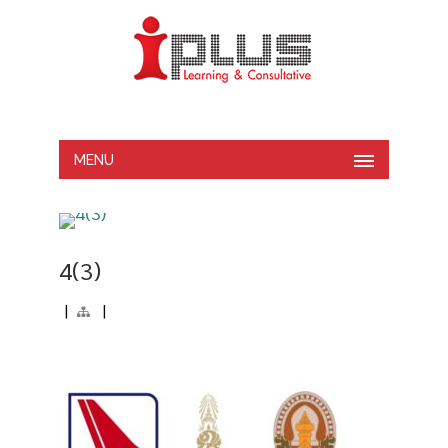
MENU
4(3)
|
|